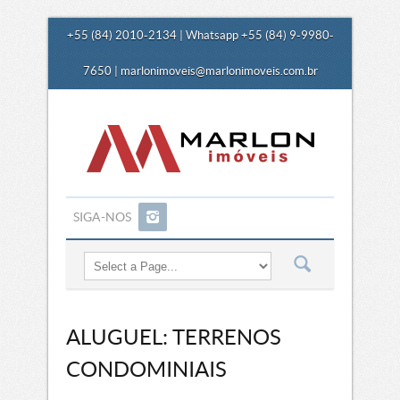
+55 (84) 2010-2134 | Whatsapp +55 (84) 9-9980-
7650 |
marlonimoveis@marlonimoveis.com.br
SIGA-NOS
ALUGUEL: TERRENOS
CONDOMINIAIS