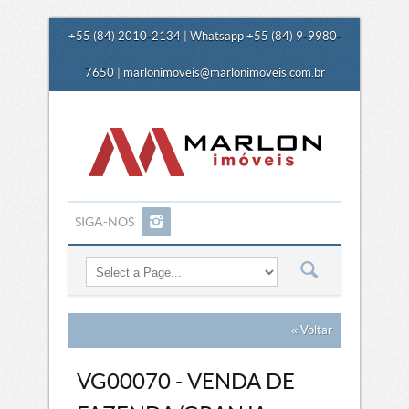
+55 (84) 2010-2134 | Whatsapp +55 (84) 9-9980-
7650 |
marlonimoveis@marlonimoveis.com.br
SIGA-NOS
« Voltar
VG00070 - VENDA DE