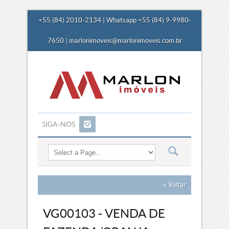
+55 (84) 2010-2134 | Whatsapp +55 (84) 9-9980-
7650 |
marlonimoveis@marlonimoveis.com.br
SIGA-NOS
« Voltar
VG00103 - VENDA DE