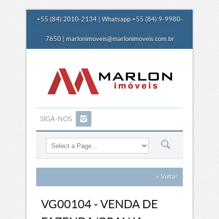
+55 (84) 2010-2134 | Whatsapp +55 (84) 9-9980-
7650 |
marlonimoveis@marlonimoveis.com.br
SIGA-NOS
« Voltar
VG00104 - VENDA DE