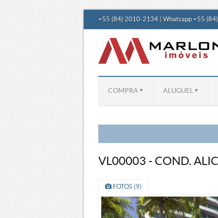
+55 (84) 2010-2134 | Whatsapp +55 (84
COMPRA
ALUGUEL
VL00003 - COND. ALI
FOTOS (9)