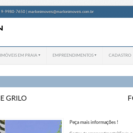
) 9-9980-7650 |
marlonimoveis@marlonimoveis.com.br
IMÓVEIS EM PRAIA
EMPREENDIMENTOS
CADASTRO
CE GRILO
F
Peça mais informações !